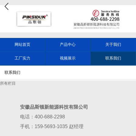
网站首页
产品中心
关于我们
工厂实力
视频展示
联系我们
联系我们
所有栏目
安徽品斯顿新能源科技有限公司
电话：400-688-2298
手机：159-5693-1035 赵经理