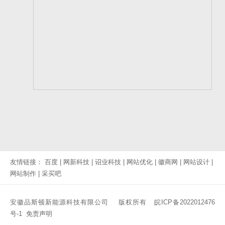
友情链接：
百度
|
网新科技
|
诏业科技
|
网站优化
|
徽商网
|
网站设计
|
网站制作
|
采买吧
安徽品斯顿新能源科技有限公司 版权所有
皖ICP备2022012476
号-1
免责声明